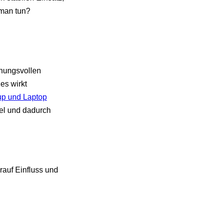
n man tun?
fnungsvollen
les wirkt
up und Laptop
bel und dadurch
rauf Einfluss und