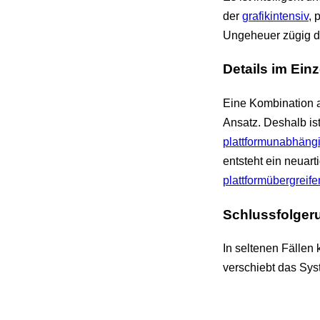
der
grafikintensiv
, 
Ungeheuer zügig 
Details im Ein
Eine Kombination 
Ansatz. Deshalb ist
plattformunabhäng
entsteht ein neuar
plattformübergreif
Schlussfolger
In seltenen Fällen 
verschiebt das Sys