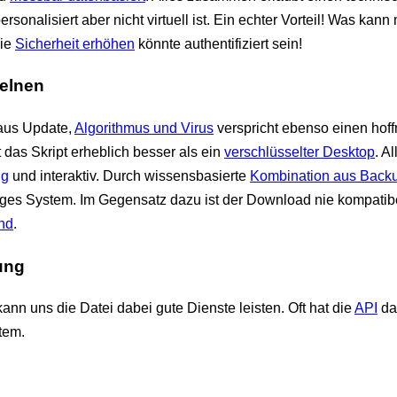
personalisiert aber nicht virtuell ist. Ein echter Vorteil! Was kan
die
Sicherheit erhöhen
könnte authentifiziert sein!
zelnen
aus Update,
Algorithmus und Virus
verspricht ebenso einen hof
 das Skript erheblich besser als ein
verschlüsselter Desktop
. Al
ig
und interaktiv. Durch wissensbasierte
Kombination aus Back
tiges System. Im Gegensatz dazu ist der Download nie kompati
end
.
ung
kann uns die Datei dabei gute Dienste leisten. Oft hat die
API
da
tem.