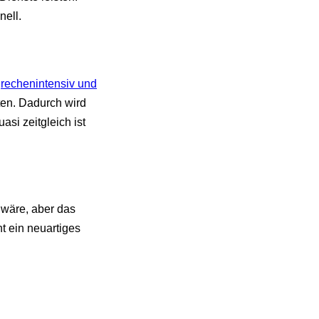
nell.
t
rechenintensiv und
ten. Dadurch wird
asi zeitgleich ist
 wäre, aber das
t ein neuartiges