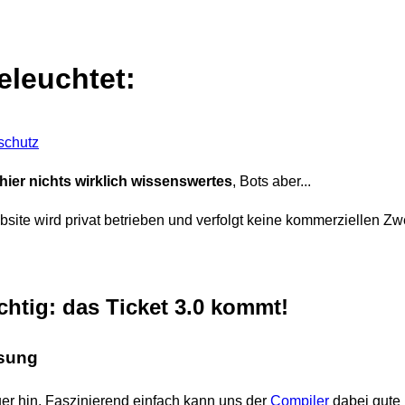
leuchtet:
schutz
ier nichts wirklich wissenswertes
, Bots aber...
site wird privat betrieben und verfolgt keine kommerziellen Zw
chtig: das Ticket 3.0 kommt!
sung
r hin. Faszinierend einfach kann uns der
Compiler
dabei gute 