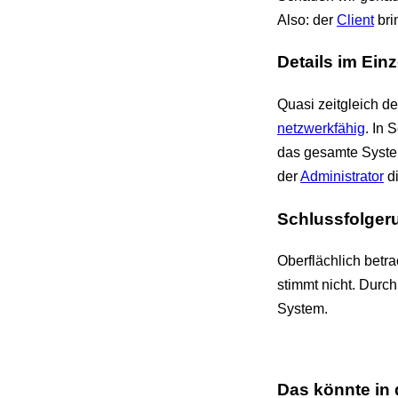
Also: der
Client
bri
Details im Ein
Quasi zeitgleich de
netzwerkfähig
. In
das gesamte Syst
der
Administrator
di
Schlussfolger
Oberflächlich betra
stimmt nicht. Durc
System.
Das könnte in