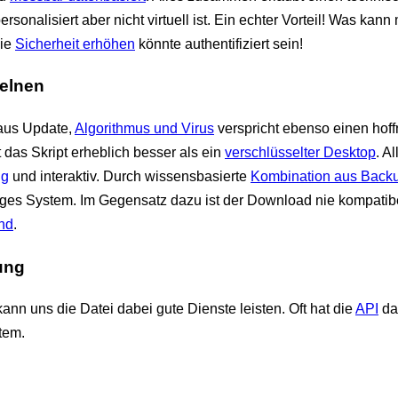
personalisiert aber nicht virtuell ist. Ein echter Vorteil! Was kan
die
Sicherheit erhöhen
könnte authentifiziert sein!
zelnen
aus Update,
Algorithmus und Virus
verspricht ebenso einen hof
 das Skript erheblich besser als ein
verschlüsselter Desktop
. Al
ig
und interaktiv. Durch wissensbasierte
Kombination aus Back
tiges System. Im Gegensatz dazu ist der Download nie kompati
end
.
ung
kann uns die Datei dabei gute Dienste leisten. Oft hat die
API
da
tem.