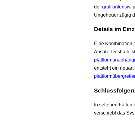
der
grafikintensiv
, 
Ungeheuer zügig 
Details im Ein
Eine Kombination 
Ansatz. Deshalb ist
plattformunabhäng
entsteht ein neuar
plattformübergreif
Schlussfolger
In seltenen Fällen 
verschiebt das Sys