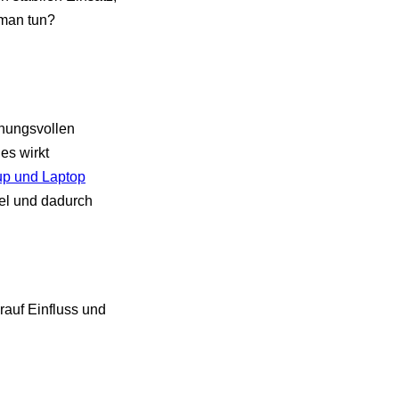
n man tun?
fnungsvollen
les wirkt
up und Laptop
bel und dadurch
rauf Einfluss und