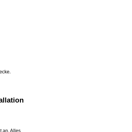
ecke.
allation
 an. Alles